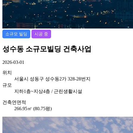
소규모 빌딩
시공 중
성수동 소규모빌딩 건축사업
2026-03-01
위치
서울시 성동구 성수동2가 328-28번지
규모
지하1층~지상4층 / 근린생활시설
건축연면적
266.95㎡ (80.75평)